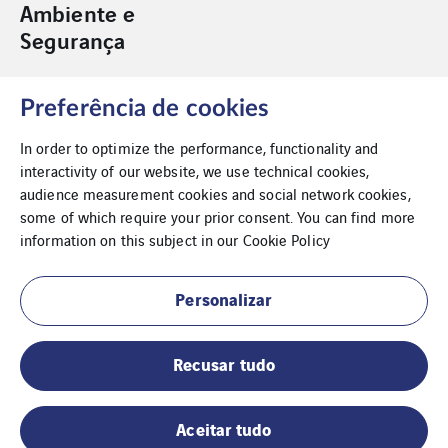
Ambiente e
Segurança
Preferência de cookies
In order to optimize the performance, functionality and
interactivity of our website, we use technical cookies,
Acessibilidade
audience measurement cookies and social network cookies,
some of which require your prior consent. You can find more
Aviso Legal
information on this subject in our
Cookie Policy
Canal Denúncias
Personalizar
Compliance
Recusar tudo
Livro de Reclamações
Relatório de Sustentabilidade
Aceitar tudo