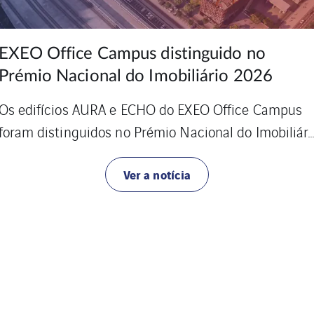
Oriente Green Campus: Sotécnica
participa num dos edifícios mais
sustentáveis de Lisboa
Localizado no Parque das Nações, em Lisboa, o
Oriente Green Campus afirma-se como um novo
polo urb...
Ver a notícia