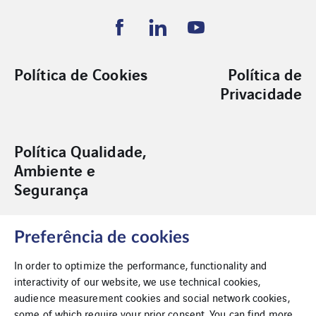
Política de Cookies
Política de
Privacidade
Política Qualidade,
Ambiente e
Segurança
Preferência de cookies
In order to optimize the performance, functionality and
interactivity of our website, we use technical cookies,
Acessibilidade
audience measurement cookies and social network cookies,
some of which require your prior consent. You can find more