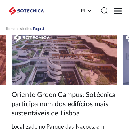
PT
Page 3
Home
»
Media
»
Oriente Green Campus: Sotécnica
o
P
participa num dos edifícios mais
io
H
sustentáveis de Lisboa
D
Localizado no Parque das Nações, em