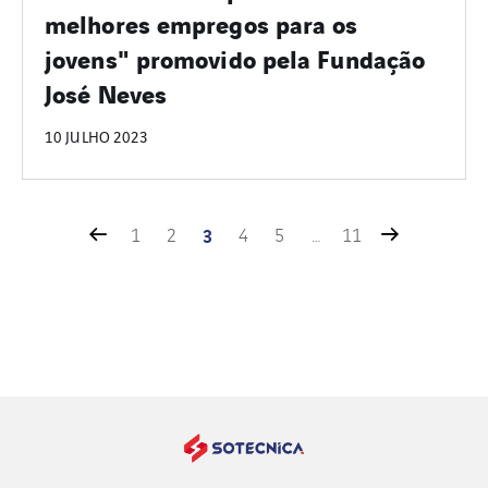
melhores empregos para os
jovens" promovido pela Fundação
José Neves
10 JULHO 2023
1
2
3
4
5
…
11