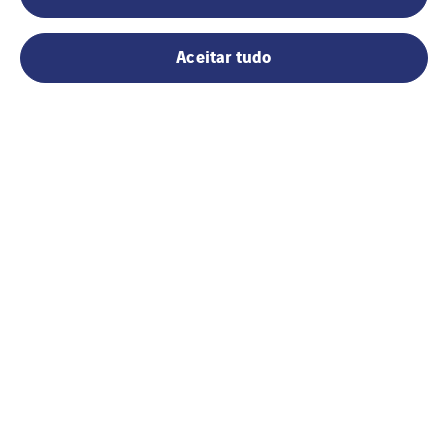
Aceitar tudo
Política de Cookies
Política de
Privacidade
Política Qualidade,
Ambiente e
Segurança